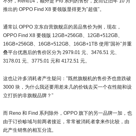
不外，Reno14，额外是 Pro 系列的售价，反而让旧年 10 月
推出的 OPPO Find X8 要领版显得更为"超值"。
通常以 OPPO 京东自营旗舰店的居品售价为例，现在，
OPPO Find X8 要领版 12GB+256GB、12GB+512GB、
16GB+256GB、16GB+512GB、16GB+1TB 使用"国补"并重
叠平台优惠后的售价区分为 2979.01 元、3476.51 元、
3178.01 元、3775.01 元和 4172.51 元。
这也让许多消耗者产生疑问："既然旗舰机的售价齐也曾跌破
3000 块，为什么我还要用差未几的价钱去买一个在性能和设
立打折的非旗舰品牌？"
而 Reno 和 Find 系列除外，OPPO 旗下的另一品牌一加，也
由于订价畛域与前两者接近，常常被消耗者拿来作比较，由
此产生销售的相互分流。