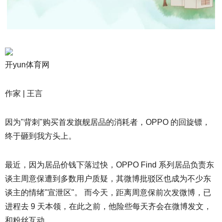
开yun体育网
作家 | 王言
因为"背刺"购买首发旗舰居品的消耗者，OPPO 的回旋镖，
终于砸到我方头上。
最近，因为居品价钱下落过快，OPPO Find 系列居品负责东
谈主周意保遭到多数用户质疑，其微博批驳区也成为不少东
谈主的情绪"宣泄区"。 而今天，距离周意保前次发微博，已
进程去 9 天本领，在此之前，他险些每天齐会在微博发文，
和粉丝互动。