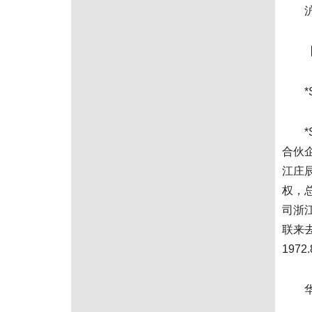
沪深
【
*S
*ST
合伙
江庄辰
权，
司浙
联来
197
华智