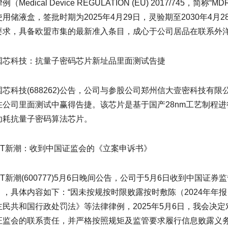
例（Medical Device REGULATION (EU) 2017/74
用储液盒，签批时期为2025年4月29日，灵验期至2030年4
要求，具备欧盟市集的最新准入条目，成心于公司居品在联系外
科技：抗量子密码芯片新址品里面测试告捷
科技(688262)公告，公司与参股公司郑州信大壹密科技有限公
在公司里面测试中赢得告捷。该芯片是基于国产28nm工艺制程进
功耗抗量子密码算法芯片。
新潮：收到中国证监会的《立案申诉书》
潮(600777)5月6日晚间公告，公司于5月6日收到中国证券
》，具体内容如下：“因未按规按时限败露按时敷陈（2024年年
主民共和国行政处罚法》等法律律例，2025年5月6日，我会决定
证监会的联系责任，并严格按照规矩及监管要求履行信息败露义