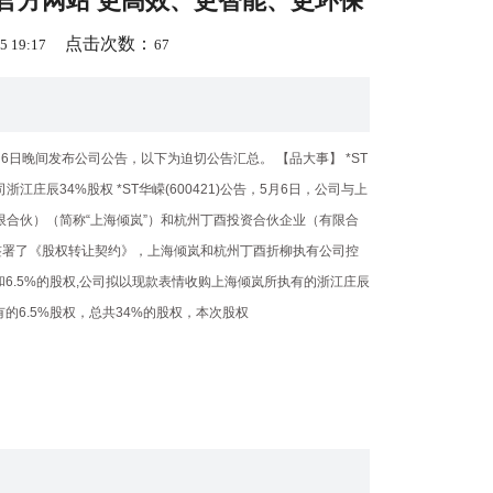
官方网站 更高效、更智能、更环保
点击次数：
5 19:17
67
6日晚间发布公司公告，以下为迫切公告汇总。 【品大事】 *ST
江庄辰34%股权 *ST华嵘(600421)公告，5月6日，公司与上
限合伙）（简称“上海倾岚”）和杭州丁酉投资合伙企业（有限合
）签署了《股权转让契约》，上海倾岚和杭州丁酉折柳执有公司控
%和6.5%的股权,公司拟以现款表情收购上海倾岚所执有的浙江庄辰
有的6.5%股权，总共34%的股权，本次股权