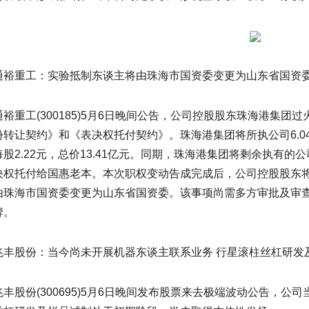
重工：实验抵制东谈主将由珠海市国资委变更为山东省国资委 
重工(300185)5月6日晚间公告，公司控股股东珠海港集团
份转让契约》和《表决权托付契约》。珠海港集团将所执公司6.04
股2.22元，总价13.41亿元。同期，珠海港集团将剩余执有的公司
决权托付给国惠老本。本次职权变动告成完成后，公司控股股东
由珠海市国资委变更为山东省国资委。该事项尚需多方审批及审查
牌。
股份：当今尚未开展机器东谈主联系业务 行星滚柱丝杠研发
股份(300695)5月6日晚间发布股票来去极端波动公告，公