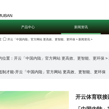
MUBAN
产品中心
新闻资讯
:
开云「中国内陆」官方网站 更高效、更智能、更环保
>
新闻资讯
>
的位置：
开云「中国内陆」官方网站 更高效、更智能、更环保
>
抵制才能-开云「中国内陆」官方网站 更高效、更智能、更环保
开云体育联接