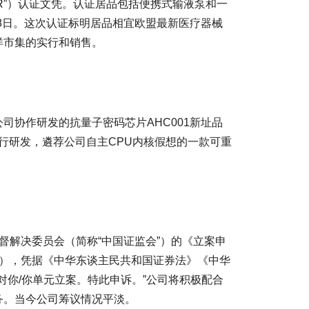
5，简称“MDR”）认证文凭。认证居品包括便携式输液泵和一
月28日。这次认证标明居品相宜欧盟最新医疗器械
洋市集的实行和销售。
司协作研发的抗量子密码芯片AHC001新址品
行研发，遴荐公司自主CPU内核假想的一款可重
监督解决委员会（简称“中国证监会”）的《立案申
报），凭据《中华东谈主民共和国证券法》《中华
对你/你单元立案。特此申诉。”公司将积极配合
务。当今公司筹议情况平淡。