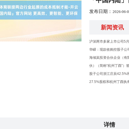
「中国内陆」
发布日期：
2026-06-0
新闻资讯
沪深两市多家上市公司5月
华嵘：现款收购控股子公司浙
海倾岚投资合伙企业（有
伙）（简称“杭州丁酉”
股子公司浙江庄辰42.5
27.5%股权和杭州丁酉执
详情