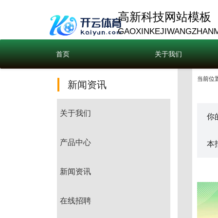
高新科技网站模板
GAOXINKEJIWANGZHAN
首页
关于我们
当前位置
新闻资讯
关于我们
你
产品中心
本
新闻资讯
在线招聘