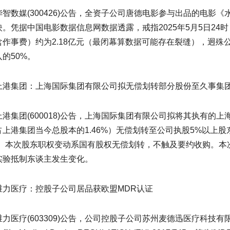
数媒(300426)公告，全资子公司唐德电影参与出品的电影《水
映。凭据中国电影数据信息网数据透露，戒指2025年5月5日24
含作事费）约为2.18亿元（最闭幕算数据可能存在裂缝），迥
的50%。
集团：上海国际集团有限公司拟无偿划转部分股份至久事集
集团(600018)公告，上海国际集团有限公司拟将其执有的上海
占上港集团当今总股本的1.46%）无偿划转至公司执股5%以上
）。本次股东职权变动系国有股权无偿划转，不触及要约收购。本
实验抵制东谈主发生变化。
医疗：控股子公司居品获欧盟MDR认证
医疗(603309)公告，公司控股子公司苏州麦德迅医疗科技有