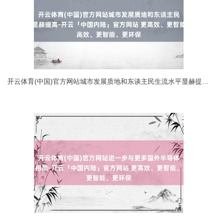
开云体育(中国)官方网站城市发展质地和东谈主民生流水平显赫提高-开云「中国内陆」官方网站 更高效、更智能、更环保