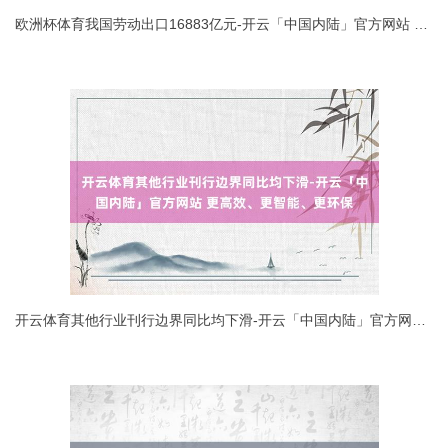
欧洲杯体育我国劳动出口16883亿元-开云「中国内陆」官方网站 更高效、更智能、更环保
开云体育其他行业刊行边界同比均下滑-开云「中国内陆」官方网站 更高效、更智能、更环保