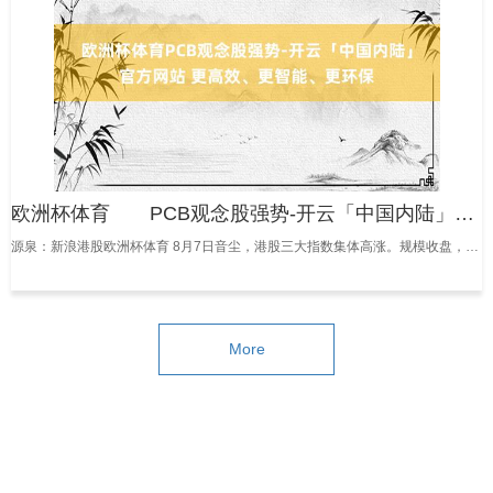
欧洲杯体育 PCB观念股强势-开云「中国内陆」官方网站 更高效、更智能、更环保
源泉：新浪港股欧洲杯体育 8月7日音尘，港股三大指数集体高涨。规模收盘，恒生指数涨0.54%，恒生科技指数涨0.78%，国企指数涨0.39%。盘面上，科网股涨跌不一，联念念涨超8%，哔哩哔哩跌超1%；PCB观念股强势，建滔积层板涨超9%；生物医药股大涨，再鼎医药涨超18%；AI哄骗股活跃，智谱涨超14%；拿森科技上市首日涨超64%。 PCB观念股强势，建滔积层板涨超9%。高盛以为AI算力基础递次正从GPU向ASIC多元化膨大，云厂商自研芯片将成为PCB和CCL需求增长不毛源泉；AI作事器升级鼓
More