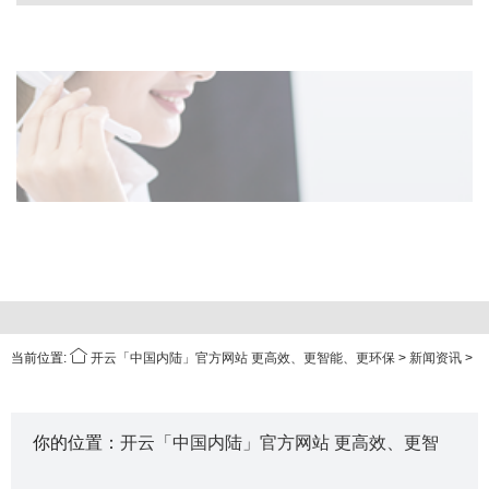
当前位置:
开云「中国内陆」官方网站 更高效、更智能、更环保
>
新闻资讯
>
你的位置：
开云「中国内陆」官方网站 更高效、更智